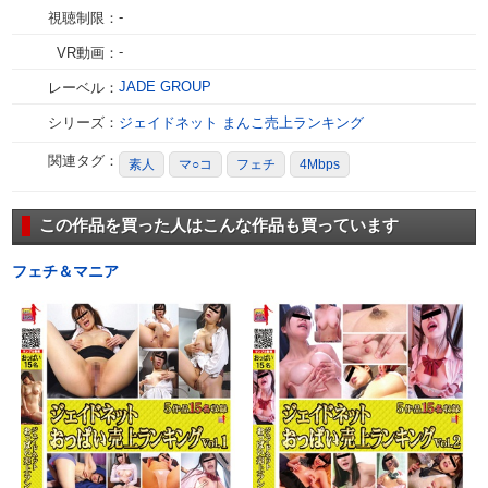
-
視聴制限：
-
VR動画：
JADE GROUP
レーベル：
シリーズ：
ジェイドネット まんこ売上ランキング
関連タグ：
素人
マ○コ
フェチ
4Mbps
この作品を買った人はこんな作品も買っています
フェチ＆マニア