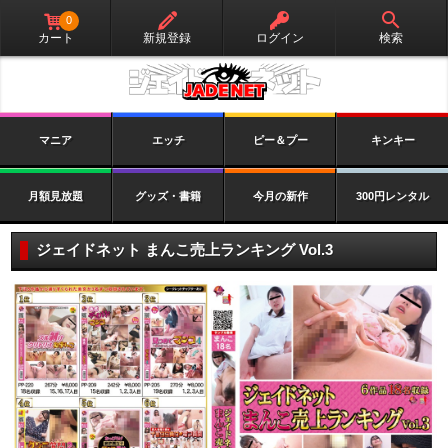
0
カート
新規登録
ログイン
検索
マニア
エッチ
ピー＆プー
キンキー
月額見放題
グッズ・書籍
今月の新作
300円レンタル
ジェイドネット まんこ売上ランキング Vol.3