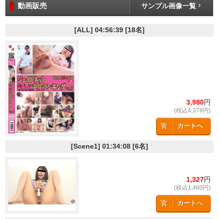
動画販売
サンプル画像一覧
[ALL]
04:56:39
[18名]
3,980
円
(税込4,378円)
カートへ
[Scene1]
01:34:08
[6名]
1,327
円
(税込1,460円)
カートへ