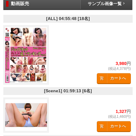
動画販売
サンプル画像一覧
[ALL]
04:55:48
[18名]
3,980
円
(税込4,378円)
カートへ
[Scene1]
01:59:13
[6名]
1,327
円
(税込1,460円)
カートへ