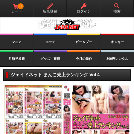
0
カート
新規登録
ログイン
検索
マニア
エッチ
ピー＆プー
キンキー
月額見放題
グッズ・書籍
今月の新作
300円レンタル
ジェイドネット まんこ売上ランキング Vol.4