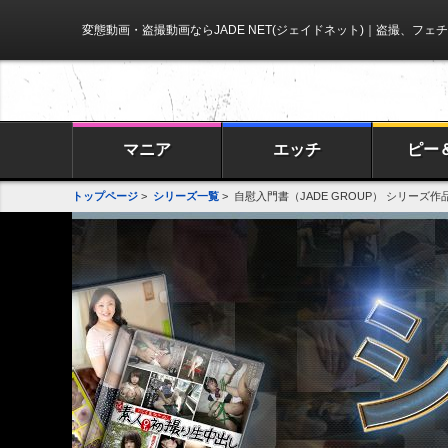
変態動画・盗撮動画ならJADE NET(ジェイドネット)
｜盗撮、フェチ
マニア
エッチ
ピー
トップページ
>
シリーズ一覧
> 自慰入門書（JADE GROUP） シリーズ作