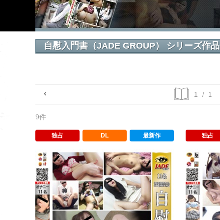
自慰入門書（JADE GROUP） シリーズ作
/ 1
9件
独占
DL
最新作
独占
自慰入門書26