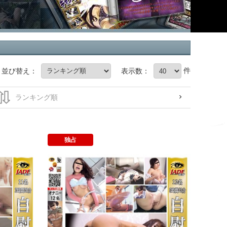
件
並び替え：
表示数：
独占
自慰入門書25
自慰入門書