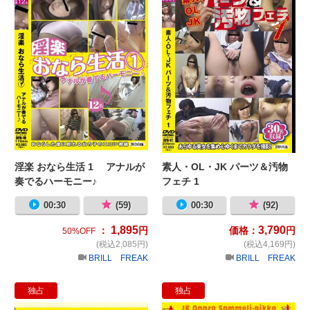
淫楽 おなら生活 1 アナルが
素人・OL・JK パーツ＆汚物
奏でるハーモニー♪
フェチ 1
00:30
(59)
00:30
(92)
1,895
3,790
：
円
価格：
円
50%OFF
(税込2,085円)
(税込4,169円)
BRILL FREAK
BRILL FREAK
独占
独占
プチレズOLお泊り会 見せ合いっこオ
J