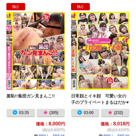
独占
独占
羞恥!!集団ガン見まんこ!!
日
羞恥!!集団ガン見まんこ!!
日常顔とイキ顔 可愛い女の
子のプライベートまるはだか♥
03:35
(305)
03:00
(232)
8,000
8,018
価格：
円
価格：
円
(税込8,800円)
(税込8,820円)
BRILL FREAK
BRILL FREAK