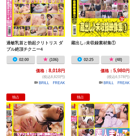
過敏乳首と勃起クリトリス ダ
蔵出し♪未収録素材集①
ブル絶頂チクニー4
02:00
(106)
02:25
(48)
8,018
5,980
価格：
円
価格：
円
(税込8,820円)
(税込6,578円)
BRILL FREAK
BRILL FREAK
独占
独占
ラブリーチクニー自撮り動画からの
素