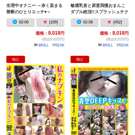
生理中オナニー ～赤く染まる
敏感乳首と尿意我慢おまんこ
禁断のひとりエッチ♥～
ダブル絶頂!!スプラッシュチク
ニー2
02:00
(109)
02:58
(452)
8,018
8,018
価格：
円
価格：
円
(税込8,820円)
(税込8,820円)
BRILL FREAK
BRILL FREAK
独占
独占
私のナプキン
青