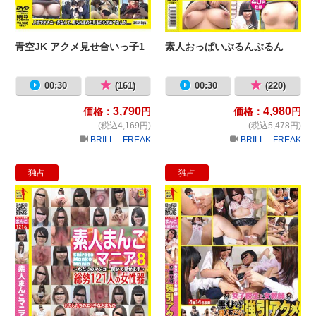
青空JK アクメ見せ合いっ子1
素人おっぱいぶるんぶるん
00:30
(161)
00:30
(220)
3,790
4,980
価格：
円
価格：
円
(税込4,169円)
(税込5,478円)
BRILL FREAK
BRILL FREAK
独占
独占
素人まんこマニア⑧ 総勢121人の女
女