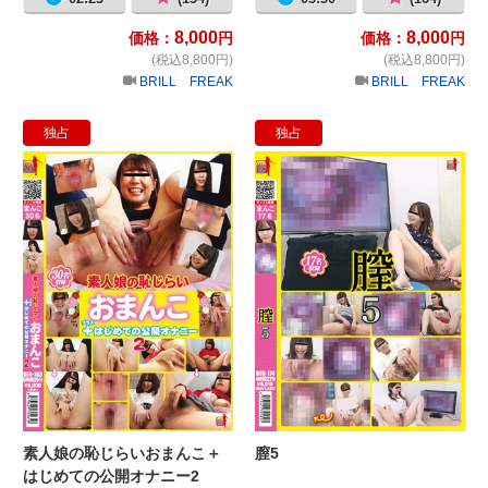
8,000
8,000
価格：
円
価格：
円
(税込8,800円)
(税込8,800円)
BRILL FREAK
BRILL FREAK
独占
独占
素人娘の恥じらいおまんこ＋はじめて
膣
素人娘の恥じらいおまんこ＋
膣5
はじめての公開オナニー2