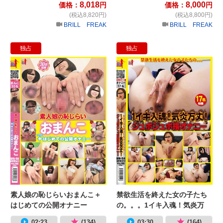
8,018
8,000
価格：
円
価格：
円
(税込8,820円)
(税込8,800円)
BRILL FREAK
BRILL FREAK
独占
独占
素人娘の恥じらいおまんこ＋はじめ
禁
素人娘の恥じらいおまんこ＋
禁欲生活を終えた女の子たち
はじめての公開オナニー
の。。。1イキ入魂！気炎万
丈！ジュボジュボ指オナニー
02:23
(134)
03:30
(164)