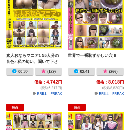
素人おならマニア1 55人分の
世界で一番恥ずかしい穴 6
音色♪ 私の匂い、聞いて下さ
い…。
00:30
(129)
02:41
(266)
4,742
8,018
価格：
円
価格：
円
(税込5,217円)
(税込8,820円)
BRILL FREAK
BRILL FREAK
独占
独占
素人100人 パンティーマニア④ ～
O