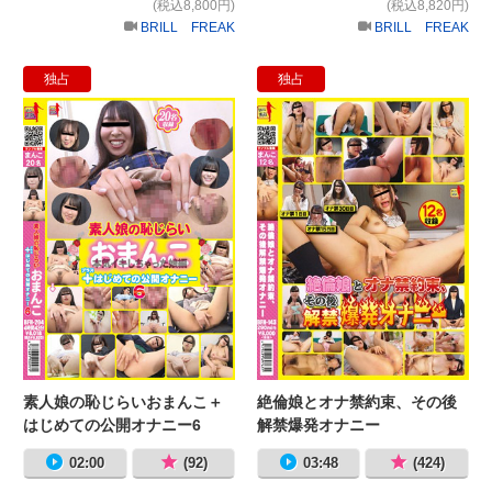
(税込8,800円)
(税込8,820円)
BRILL FREAK
BRILL FREAK
独占
独占
素人娘の恥じらいおまんこ＋はじめて
絶
素人娘の恥じらいおまんこ＋
絶倫娘とオナ禁約束、その後
はじめての公開オナニー6
解禁爆発オナニー
02:00
(92)
03:48
(424)