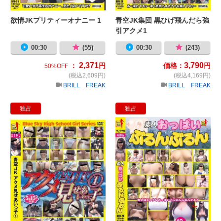
欲情JKプリティーオナニー 1
青空JK集団 黒ひげ飛んだら強
引アクメ1
00:30
(55)
00:30
(243)
2,371
3,790
：
円
価格：
円
50%OFF
(税込2,609円)
(税込4,169円)
BRILL FREAK
BRILL FREAK
独占
独占
青空JK アクメ見せ合いっ子1
素