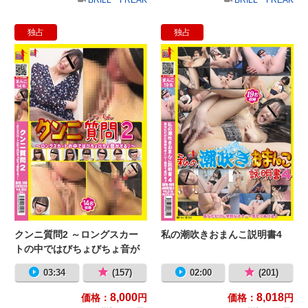
独占
独占
クンニ質問2 ～ロングスカートの中
私
クンニ質問2 ～ロングスカー
私の潮吹きおまんこ説明書4
トの中ではびちょびちょ音が
する♪～
03:34
(157)
02:00
(201)
8,000
8,018
価格：
円
価格：
円