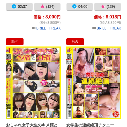
02:37
(134)
04:00
(139)
8,000
8,018
価格：
円
価格：
円
(税込8,800円)
(税込8,820円)
BRILL FREAK
BRILL FREAK
独占
独占
おしゃれ女子大生のキメ顔とイキ顔2
女
おしゃれ女子大生のキメ顔と
女学生の連続絶頂チクニー