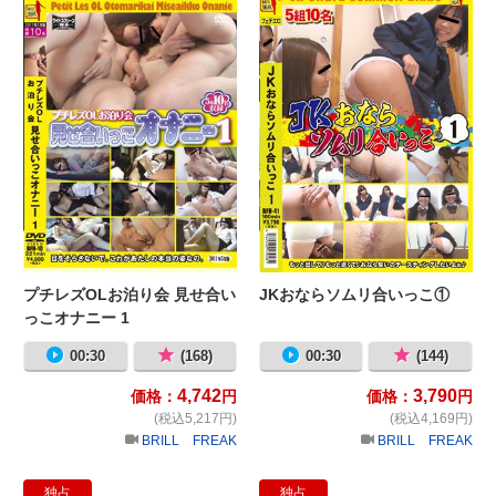
プチレズOLお泊り会 見せ合い
JKおならソムリ合いっこ①
っこオナニー 1
00:30
(168)
00:30
(144)
4,742
3,790
価格：
円
価格：
円
(税込5,217円)
(税込4,169円)
BRILL FREAK
BRILL FREAK
独占
独占