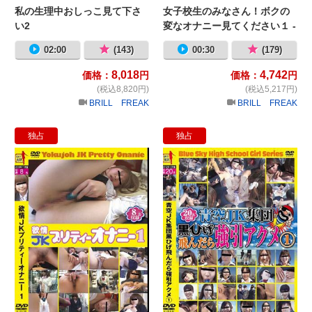
私の生理中おしっこ見て下さ
女子校生のみなさん！ボクの
い2
変なオナニー見てください１ -
ＪＫ顔射アルバイト-
02:00
(143)
00:30
(179)
8,018
4,742
価格：
円
価格：
円
(税込8,820円)
(税込5,217円)
BRILL FREAK
BRILL FREAK
独占
独占
欲情JKプリティーオナニー 1
青