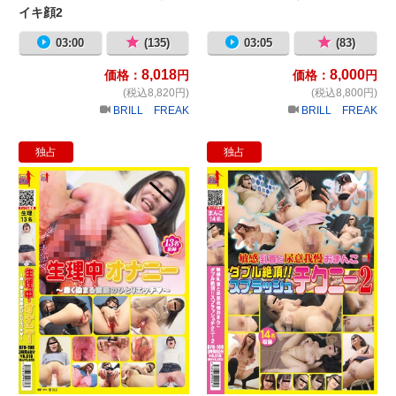
イキ顔2
03:00
(135)
03:05
(83)
8,018
8,000
価格：
円
価格：
円
(税込8,820円)
(税込8,800円)
BRILL FREAK
BRILL FREAK
独占
独占
生理中オナニー ～赤く染まる禁断の
敏