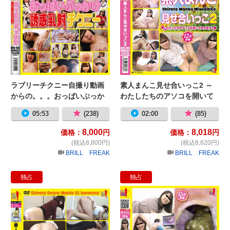
ラブリーチクニー自撮り動画
素人まんこ見せ合いっこ2 ～
からの。。。おっぱいぶっか
わたしたちのアソコを開いて
け誘惑乳射チクニー
見せます～
05:53
(238)
02:00
(85)
8,000
8,018
価格：
円
価格：
円
(税込8,800円)
(税込8,820円)
BRILL FREAK
BRILL FREAK
独占
独占
素人おならマニア1 55人分の音色♪
世