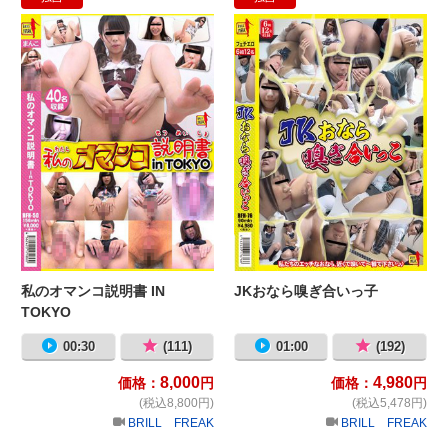
私のオマンコ説明書 IN TOKYO
J
私のオマンコ説明書 IN
JKおなら嗅ぎ合いっ子
TOKYO
00:30
(111)
01:00
(192)
8,000
4,980
価格：
円
価格：
円
(税込8,800円)
(税込5,478円)
BRILL FREAK
BRILL FREAK