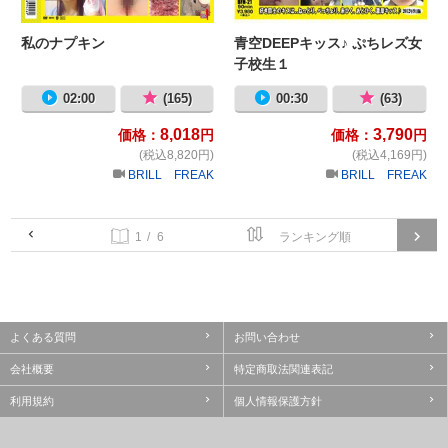
私のナプキン
青空DEEPキッス♪ ぷちレズ女
子校生１
02:00
(165)
00:30
(63)
8,018
3,790
価格：
円
価格：
円
(税込8,820円)
(税込4,169円)
BRILL FREAK
BRILL FREAK
/ 6
よくある質問
お問い合わせ
会社概要
特定商取法関連表記
利用規約
個人情報保護方針