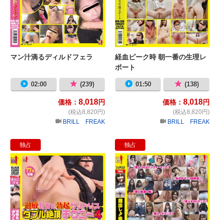
マン汁滴るディルドフェラ
経血ピーク時 朝一番の生理レ
ポート
02:00
(239)
01:50
(138)
8,018
8,018
価格：
円
価格：
円
(税込8,820円)
(税込8,820円)
BRILL FREAK
BRILL FREAK
独占
独占
過敏乳首と勃起クリトリス ダブル絶
蔵