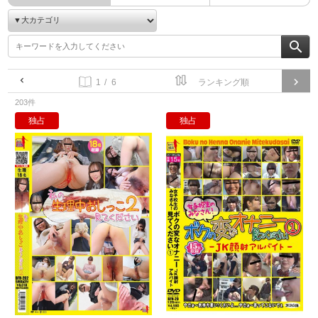
/ 6
203件
独占
独占
私の生理中おしっこ見て下さい2
女