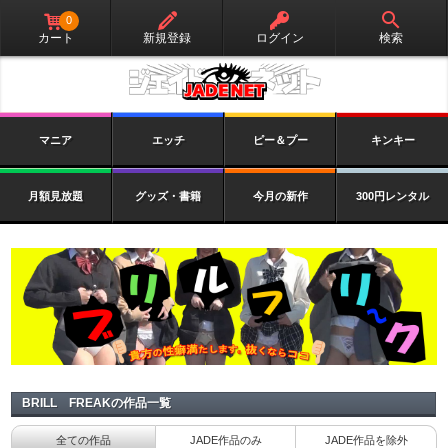
0
カート
新規登録
ログイン
検索
マニア
エッチ
ピー＆プー
キンキー
月額見放題
グッズ・書籍
今月の新作
300円レンタル
BRILL FREAKの作品一覧
全ての作品
JADE作品のみ
JADE作品を除外