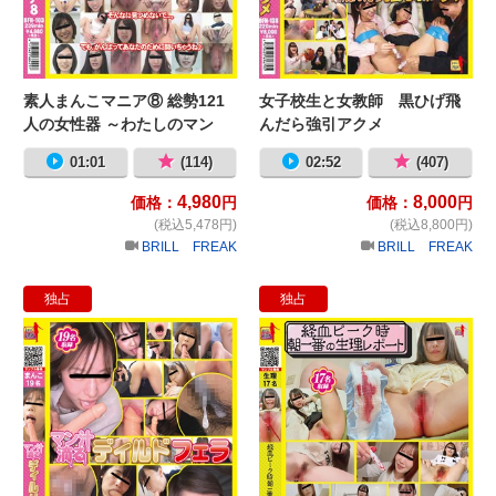
素人まんこマニア⑧ 総勢121
女子校生と女教師 黒ひげ飛
人の女性器 ～わたしのマン
んだら強引アクメ
コ…開いて見せます～
01:01
(114)
02:52
(407)
4,980
8,000
価格：
円
価格：
円
(税込5,478円)
(税込8,800円)
BRILL FREAK
BRILL FREAK
独占
独占
マン汁滴るディルドフェラ
経