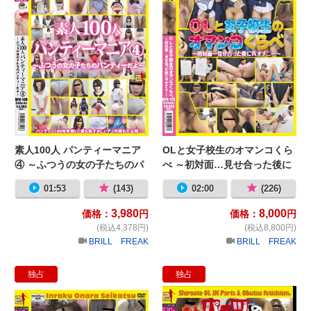
素人100人 パンティーマニア
OLと女子校生のオマンコくら
④ ～ふつうの女の子たちのパ
べ ～初対面…見せ合った後に
ンティーだよ～
Wオナニー～
01:53
(143)
02:00
(226)
3,980
8,000
価格：
円
価格：
円
(税込4,378円)
(税込8,800円)
BRILL FREAK
BRILL FREAK
独占
独占
淫楽 おなら生活 1 アナルが奏でる
素