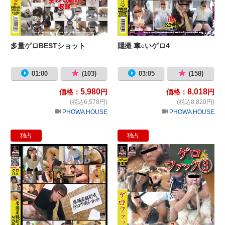
多量ゲロBESTショット
隠撮 車○いゲロ4
01:00
(103)
03:05
(158)
5,980
8,018
価格：
円
価格：
円
(税込6,578円)
(税込8,820円)
PHOWA HOUSE
PHOWA HOUSE
独占
独占
居酒屋●●女 ゲロ下痢ショット
ゲ