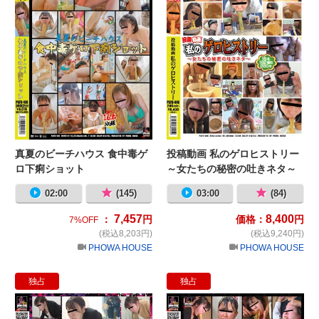
真夏のビーチハウス 食中毒ゲ
投稿動画 私のゲロヒストリー
ロ下痢ショット
～女たちの秘密の吐きネタ～
02:00
(145)
03:00
(84)
7,457
8,400
：
円
価格：
円
7%OFF
(税込8,203円)
(税込9,240円)
PHOWA HOUSE
PHOWA HOUSE
独占
独占
隠撮営業OL 車○い悶絶嘔吐 参
パ