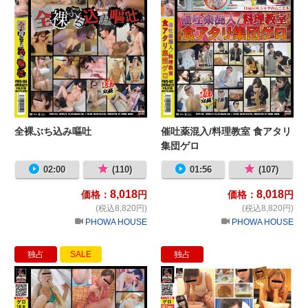
全裸ぶち込み嘔吐
催吐薬混入/料理教室 食アタリ
集団ゲロ
02:00
(110)
01:56
(107)
8,018
8,018
価格：
円
価格：
円
(税込8,820円)
(税込8,820円)
PHOWA HOUSE
PHOWA HOUSE
独占
SALE
独占
真夏のビーチハウス 食中毒ゲロ下痢
投