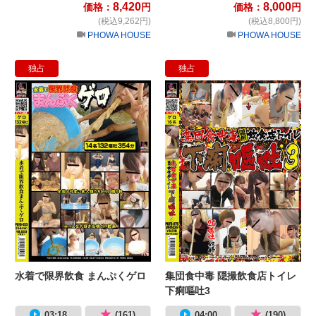
8,420
8,000
価格：
円
価格：
円
(税込9,262円)
(税込8,800円)
PHOWA HOUSE
PHOWA HOUSE
独占
独占
水着で限界飲食 まんぷくゲロ
集
水着で限界飲食 まんぷくゲロ
集団食中毒 隠撮飲食店トイレ
下痢嘔吐3
03:18
(161)
04:00
(190)