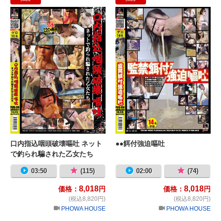
口内指込咽頭破壊嘔吐 ネットで釣ら
●
口内指込咽頭破壊嘔吐 ネット
●●餌付強迫嘔吐
で釣られ騙された乙女たち
03:50
(115)
02:00
(74)
8,018
8,018
価格：
円
価格：
円
(税込8,820円)
(税込8,820円)
PHOWA HOUSE
PHOWA HOUSE