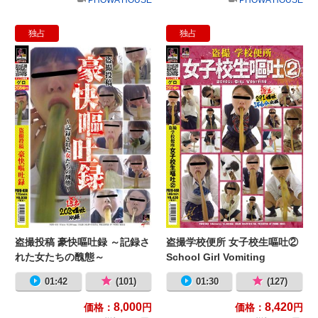
独占
独占
盗撮投稿 豪快嘔吐録 ～記録された
盗撮
盗撮投稿 豪快嘔吐録 ～記録さ
盗撮学校便所 女子校生嘔吐②
れた女たちの醜態～
School Girl Vomiting
01:42
(101)
01:30
(127)
8,000
8,420
価格：
円
価格：
円