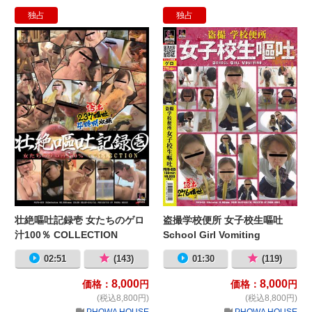
独占
独占
壮絶嘔吐記録壱 女たちのゲロ汁100％ C
盗撮
壮絶嘔吐記録壱 女たちのゲロ
盗撮学校便所 女子校生嘔吐
汁100％ COLLECTION
School Girl Vomiting
02:51
(143)
01:30
(119)
8,000
8,000
価格：
円
価格：
円
(税込8,800円)
(税込8,800円)
PHOWA HOUSE
PHOWA HOUSE