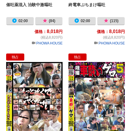
催吐薬混入 治験中激嘔吐
終電車ぶちまけ嘔吐
02:00
(84)
02:00
(115)
8,018
8,018
価格：
円
価格：
円
(税込8,820円)
(税込8,820円)
PHOWA HOUSE
PHOWA HOUSE
独占
独占
主観嘔吐視 もっと近くで見てくださ
隠