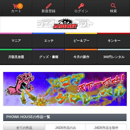
0
カート
新規登録
ログイン
検索
マニア
エッチ
ピー＆プー
キンキー
月額見放題
グッズ・書籍
今月の新作
300円レンタル
PHOWA HOUSEの作品一覧
全ての作品
JADE作品のみ
JADE作品を除外