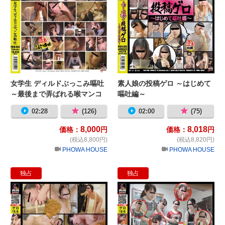
女学生 ディルドぶっこみ嘔吐
素人娘の投稿ゲロ ～はじめて
～最後まで弄ばれる喉マンコ
嘔吐編～
～
02:28
(126)
02:00
(75)
8,000
8,018
価格：
円
価格：
円
(税込8,800円)
(税込8,820円)
PHOWA HOUSE
PHOWA HOUSE
独占
独占
全裸ぶち込み嘔吐
催