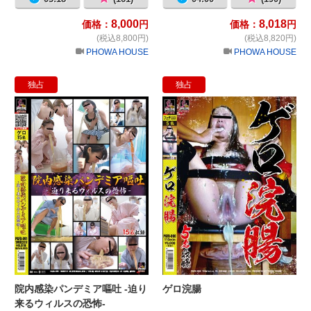
8,000
8,018
価格：
円
価格：
円
(税込8,800円)
(税込8,820円)
PHOWA HOUSE
PHOWA HOUSE
独占
独占
院内感染パンデミア嘔吐 -迫り来るウ
ゲ
院内感染パンデミア嘔吐 -迫り
ゲロ浣腸
来るウィルスの恐怖-