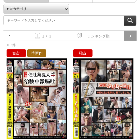
/ 3
102件
独占
準新作
独占
催吐薬混入 治験中激嘔吐
終