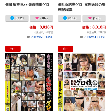
個撮 喉奥鬼●● 爆裂噴射ゲロ
催吐薬誘導ゲロ -変態医師の猥
褻記録譚-
03:29
(107)
01:30
(176)
8,018
8,018
価格：
円
価格：
円
(税込8,820円)
(税込8,820円)
PHOWA HOUSE
PHOWA HOUSE
独占
独占
女子大生●●乱痴気集団ゲロ2
投