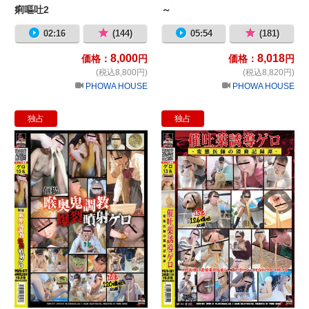
痢嘔吐2
～
02:16
(144)
05:54
(181)
8,000
8,018
価格：
円
価格：
円
(税込8,800円)
(税込8,820円)
PHOWA HOUSE
PHOWA HOUSE
独占
独占
個撮 喉奥鬼●● 爆裂噴射ゲロ
催