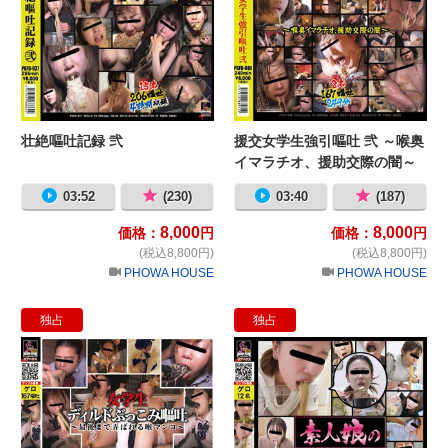
壮絶嘔吐記録 弐
援交女学生強引嘔吐 弐 ～喉奥
イマラチオ、援助交際の闇～
03:52
(230)
03:40
(187)
8,000
8,000
価格：
円
価格：
円
(税込8,800円)
(税込8,800円)
PHOWA HOUSE
PHOWA HOUSE
独占
独占
女学生 ディルドぶっこみ嘔吐 ～最
素