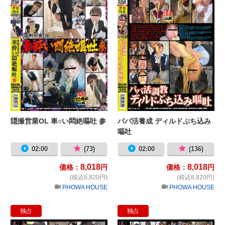
隠撮営業OL 車○い悶絶嘔吐 参
パパ活養成 ディルドぶち込み
嘔吐
02:00
(73)
02:00
(136)
8,018
8,018
価格：
円
価格：
円
(税込8,820円)
(税込8,820円)
PHOWA HOUSE
PHOWA HOUSE
独占
独占
SM嘔吐
●