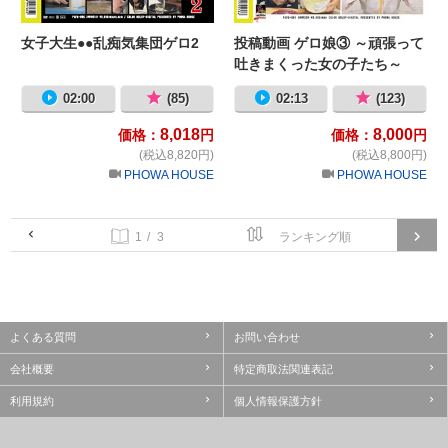
女子大生●●乱痴気集団ゲロ2
投稿動画 ゲロ娘③ ～頑張って
吐きまくった女の子たち～
02:00
(85)
02:13
(123)
8,018
8,000
価格：
円
価格：
円
(税込8,820円)
(税込8,800円)
PHOWA HOUSE
PHOWA HOUSE
/ 3
よくある質問
お問い合わせ
会社概要
特定商取法関連表記
利用規約
個人情報保護方針