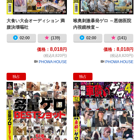
大食い大会オーディション 満
喉奥刺激暴発ゲロ ～悪徳医院
腹決壊嘔吐
内視鏡検査～
02:00
(139)
02:00
(141)
8,018
8,018
価格：
円
価格：
円
(税込8,820円)
(税込8,820円)
PHOWA HOUSE
PHOWA HOUSE
独占
独占
多量ゲロBESTショット
隠