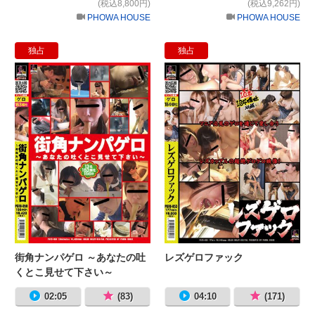
(税込8,800円)
(税込9,262円)
PHOWA HOUSE
PHOWA HOUSE
独占
独占
街角ナンパゲロ ～あなたの吐くとこ
レ
街角ナンパゲロ ～あなたの吐
レズゲロファック
くとこ見せて下さい～
02:05
(83)
04:10
(171)