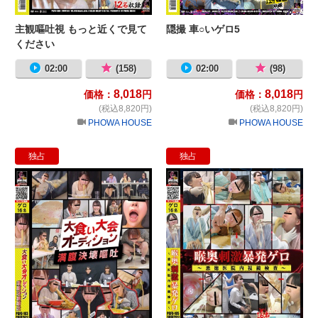
主観嘔吐視 もっと近くで見て
隠撮 車○いゲロ5
ください
02:00
(158)
02:00
(98)
8,018
8,018
価格：
円
価格：
円
(税込8,820円)
(税込8,820円)
PHOWA HOUSE
PHOWA HOUSE
独占
独占
大食い大会オーディション 満腹決壊
喉