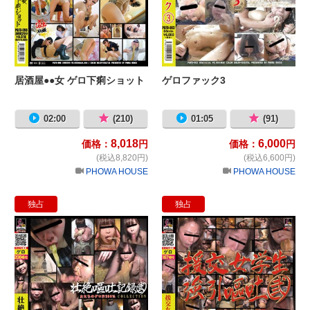
居酒屋●●女 ゲロ下痢ショット
ゲロファック3
02:00
(210)
01:05
(91)
8,018
6,000
価格：
円
価格：
円
(税込8,820円)
(税込6,600円)
PHOWA HOUSE
PHOWA HOUSE
独占
独占
壮絶嘔吐記録 弐
援