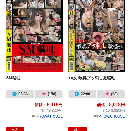
SM嘔吐
●●女 喉奥ブッ刺し激嘔吐
03:36
(150)
02:00
(98)
8,018
8,018
価格：
円
価格：
円
(税込8,820円)
(税込8,820円)
PHOWA HOUSE
PHOWA HOUSE
独占
独占