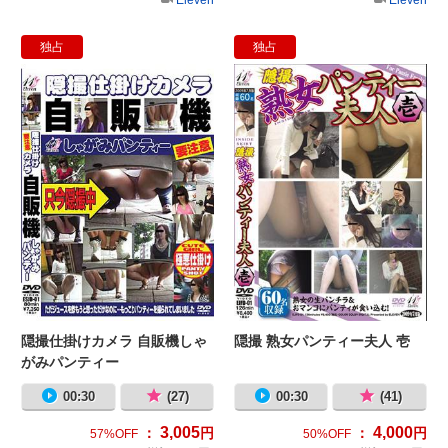
独占
独占
隠撮仕掛けカメラ 自販機しゃがみパ
隠
隠撮仕掛けカメラ 自販機しゃ
隠撮 熟女パンティー夫人 壱
がみパンティー
00:30
(27)
00:30
(41)
3,005
4,000
：
円
：
円
57%OFF
50%OFF