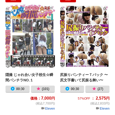
隠撮 じゃれ合い女子校生☆瞬間パンチ
尻
隠撮 じゃれ合い女子校生☆瞬
尻振りパンティーＴバック 〜
間パンチラNO.１
尻文字書いて尻振る舞い〜
00:30
(101)
00:30
(27)
7,000
2,575
価格：
円
：
円
57%OFF
(税込7,700円)
(税込2,833円)
Eleven
Eleven