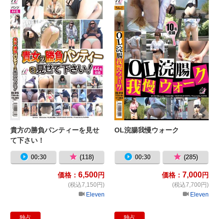
貴方の勝負パンティーを見せ
OL浣腸我慢ウォーク
て下さい！
00:30
(118)
00:30
(285)
6,500
7,000
価格：
円
価格：
円
(税込7,150円)
(税込7,700円)
Eleven
Eleven
独占
独占