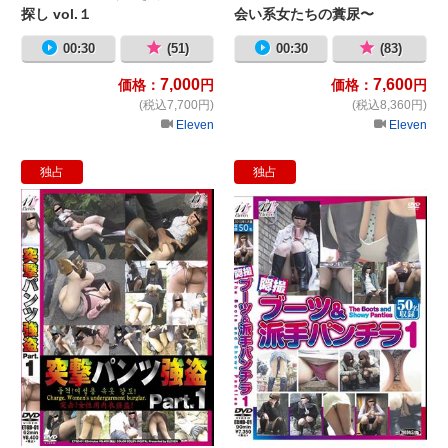
探し vol.１
会い系女たちの糞尿〜
00:30
(51)
00:30
(83)
7,000
7,600
価格：
円
価格：
円
(税込7,700円)
(税込8,360円)
Eleven
Eleven
独占
独占
突撃パンツ強盗 Part.1
隠