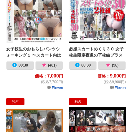
女子校生のおもらしパンツウ
必撮スカートめくり３０ 女子
ォーキング１ 〜スカート内は
校生限定夜道の下校編プラス
我慢できない濡れ透けパンテ
00:30
(401)
00:30
(96)
ィーズ〜
7,000
9,000
価格：
円
価格：
円
(税込7,700円)
(税込9,900円)
Eleven
Eleven
独占
独占
必撮スカートめくり３1 オフィス街
美