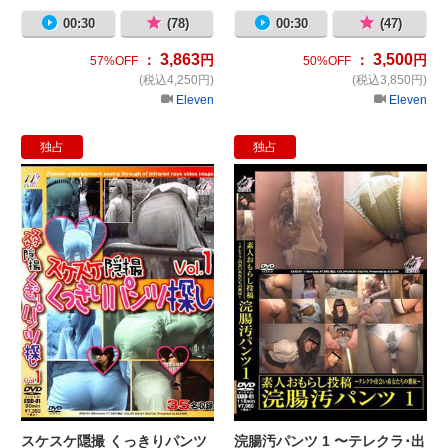
00:30
(78)
00:30
(47)
3,863
3,500
：
円
：
円
57%OFF
50%OFF
(税込4,250円)
(税込3,850円)
Eleven
Eleven
独占
独占
スケスケ隠撮 くっきりパンツ探し vol
浣
スケスケ隠撮 くっきりパンツ
浣腸汚パンツ 1 〜テレクラ･出