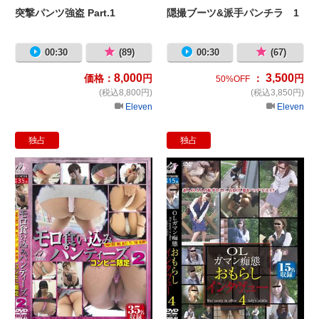
突撃パンツ強盗 Part.1
隠撮ブーツ&派手パンチラ 1
00:30
(89)
00:30
(67)
8,000
3,500
価格：
円
：
円
50%OFF
(税込8,800円)
(税込3,850円)
Eleven
Eleven
独占
独占
モロ食い込みパンティーズ 2 コン
O