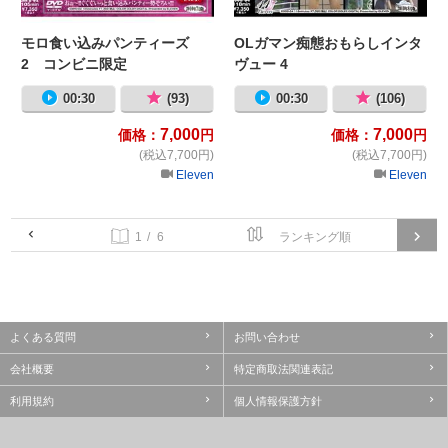
モロ食い込みパンティーズ
OLガマン痴態おもらしインタ
2 コンビニ限定
ヴュー 4
00:30
(93)
00:30
(106)
7,000
7,000
価格：
円
価格：
円
(税込7,700円)
(税込7,700円)
Eleven
Eleven
/ 6
よくある質問
お問い合わせ
会社概要
特定商取法関連表記
利用規約
個人情報保護方針