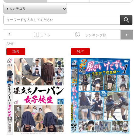
/ 6
224件
独占
独占
逆立ちノーパン女子校生
２