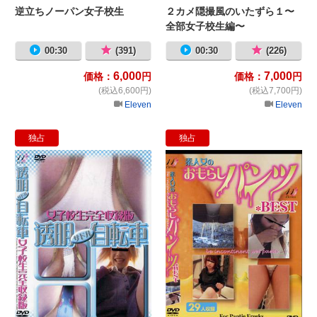
逆立ちノーパン女子校生
２カメ隠撮風のいたずら１〜
全部女子校生編〜
00:30
(391)
00:30
(226)
6,000
7,000
価格：
円
価格：
円
(税込6,600円)
(税込7,700円)
Eleven
Eleven
独占
独占
透明サドル自転車女子校生
素