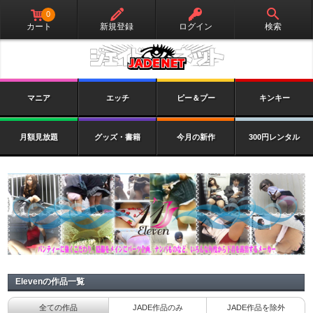
0
カート
新規登録
ログイン
検索
マニア
エッチ
ピー＆プー
キンキー
月額見放題
グッズ・書籍
今月の新作
300円レンタル
Elevenの作品一覧
全ての作品
JADE作品のみ
JADE作品を除外