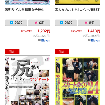
透明サドル自転車女子校生
素人女のおもらしパンツBEST
00:30
(27)
00:30
(62)
1,202
1,413
：
円
：
円
85%OFF
82%OFF
(税込1,323円)
(税込1,555円)
Eleven
Eleven
独占
独占
尻振りパンティー2 アジタート
必