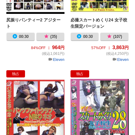
尻振りパンティー2 アジター
必撮スカートめくり24 女子校
ト
生限定バージョン
00:30
(35)
00:30
(107)
964
3,863
：
円
：
円
84%OFF
57%OFF
(税込1,061円)
(税込4,250円)
Eleven
Eleven
独占
独占
パンツファイトクラブＮＥＯネオ
必