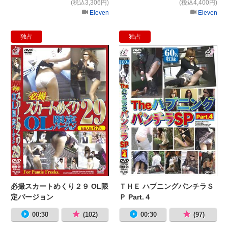
(税込3,306円)
(税込4,400円)
Eleven
Eleven
独占
独占
必撮スカートめくり２９ OL限定バ
Ｔ
必撮スカートめくり２９ OL限
ＴＨＥ ハプニングパンチラＳ
定バージョン
Ｐ Part.４
00:30
(102)
00:30
(97)