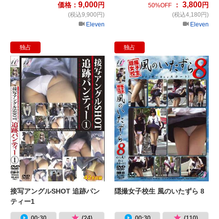
9,000
3,800
価格：
円
：
円
50%OFF
(税込9,900円)
(税込4,180円)
Eleven
Eleven
独占
独占
接写アングルSHOT 追跡パンティー1
隠
接写アングルSHOT 追跡パン
隠撮女子校生 風のいたずら 8
ティー1
00:30
(24)
00:30
(110)