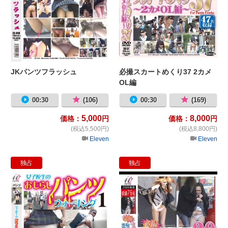
JKパンツフラッシュ
必撮スカートめくり37 2カメ
OL編
00:30
(106)
00:30
(169)
5,000
8,000
価格：
円
価格：
円
(税込5,500円)
(税込8,800円)
Eleven
Eleven
独占
独占
女子校生のおもらしパンツウォーキ
必