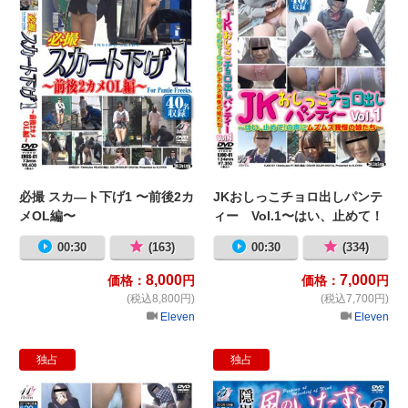
必撮 スカ―ト下げ1 〜前後2カ
JKおしっこチョロ出しパンテ
メOL編〜
ィー Vol.1〜はい、止めて！
の声にムズムズ我慢の娘た
00:30
(163)
00:30
(334)
ち〜
8,000
7,000
価格：
円
価格：
円
(税込8,800円)
(税込7,700円)
Eleven
Eleven
独占
独占
パンツ見せて下さい! 〜素人女に濡
隠