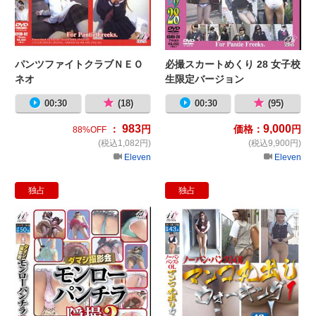
パンツファイトクラブＮＥＯ
必撮スカートめくり 28 女子校
ネオ
生限定バージョン
00:30
(18)
00:30
(95)
983
9,000
：
円
価格：
円
88%OFF
(税込1,082円)
(税込9,900円)
Eleven
Eleven
独占
独占
ダマシ撮影会!!モンローパンチラ隠撮
ノ