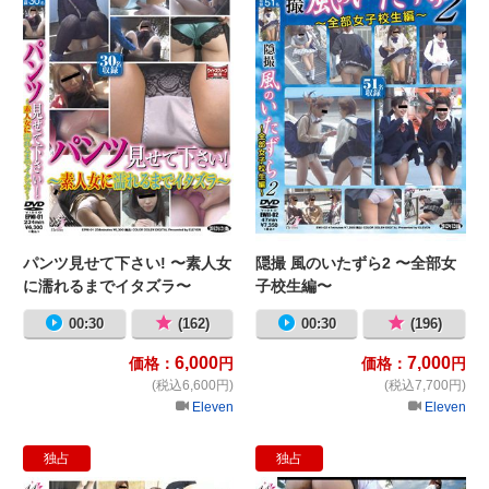
パンツ見せて下さい! 〜素人女
隠撮 風のいたずら2 〜全部女
に濡れるまでイタズラ〜
子校生編〜
00:30
(162)
00:30
(196)
6,000
7,000
価格：
円
価格：
円
(税込6,600円)
(税込7,700円)
Eleven
Eleven
独占
独占
貴方の勝負パンティーを見せて下さ
O