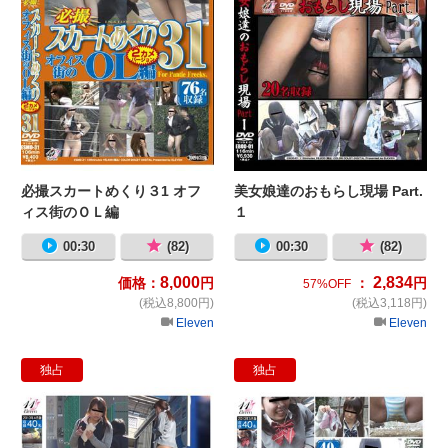
必撮スカートめくり３1 オフ
美女娘達のおもらし現場 Part.
ィス街のＯＬ編
１
00:30
(82)
00:30
(82)
8,000
2,834
価格：
円
：
円
57%OFF
(税込8,800円)
(税込3,118円)
Eleven
Eleven
独占
独占
必撮 スカ―ト下げ1 〜前後2カメOL
J