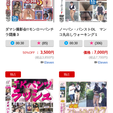
ダマシ撮影会!!モンローパンチ
ノーパン・パンストOL マン
ラ隠撮３
コ丸出しウォーキング１
00:30
(85)
00:30
(306)
3,500
7,000
：
円
価格：
円
50%OFF
(税込3,850円)
(税込7,700円)
Eleven
Eleven
独占
独占
JKパンツフラッシュ
必