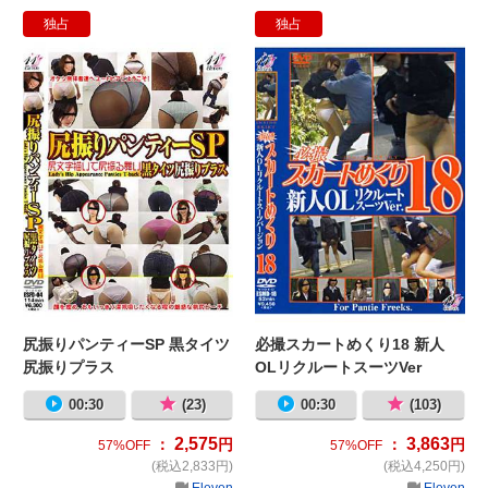
独占
独占
尻振りパンティーSP 黒タイツ尻振
必
尻振りパンティーSP 黒タイツ
必撮スカートめくり18 新人
尻振りプラス
OLリクルートスーツVer
00:30
(23)
00:30
(103)
2,575
3,863
：
円
：
円
57%OFF
57%OFF
(税込2,833円)
(税込4,250円)
Eleven
Eleven