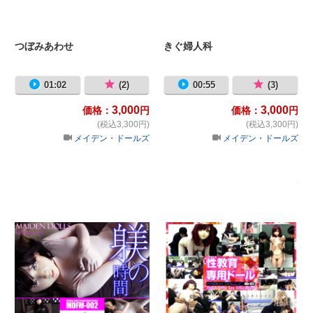
つぼみあわせ
きぐ婦人科
01:02
(2)
00:55
(3)
3,000
3,000
価格：
円
価格：
円
(税込3,300円)
(税込3,300円)
メイデン・ドールズ
メイデン・ドールズ
躾の時間
性