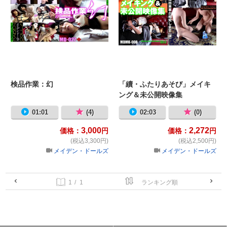
検品作業：幻
「續・ふたりあそび」メイキ
ング＆未公開映像集
01:01
(4)
02:03
(0)
3,000
2,272
価格：
円
価格：
円
(税込3,300円)
(税込2,500円)
メイデン・ドールズ
メイデン・ドールズ
/ 1