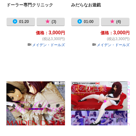
ドーラー専門クリニック
みだらなお遊戯
01:20
(3)
01:00
(4)
3,000
3,000
価格：
円
価格：
円
(税込3,300円)
(税込3,300円)
メイデン・ドールズ
メイデン・ドールズ
ふたりあそび
着