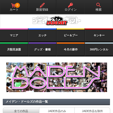
0
カート
新規登録
ログイン
検索
マニア
エッチ
ピー＆プー
キンキー
月額見放題
グッズ・書籍
今月の新作
300円レンタル
メイデン・ドールズの作品一覧
全ての作品
JADE作品のみ
JADE作品を除外