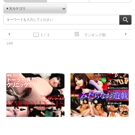
/ 1
14件
ドーラー専門クリニック
み