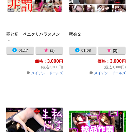
罪と罰 ペニクリハラスメン
密会２
ト
01:17
(3)
01:08
(2)
3,000
3,000
価格：
円
価格：
円
(税込3,300円)
(税込3,300円)
メイデン・ドールズ
メイデン・ドールズ
私は生ドール
検