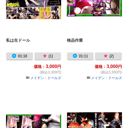
私は生ドール
検品作業
01:18
(1)
01:11
(2)
3,000
3,000
価格：
円
価格：
円
(税込3,300円)
(税込3,300円)
メイデン・ドールズ
メイデン・ドールズ
検品作業：幻
「