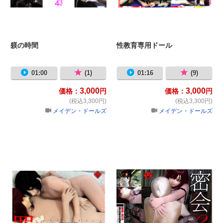
躾の時間
性教育専用ドール
01:00
(1)
01:16
(9)
3,000
3,000
価格：
円
価格：
円
(税込3,300円)
(税込3,300円)
メイデン・ドールズ
メイデン・ドールズ
罪と罰 ペニクリハラスメント
密