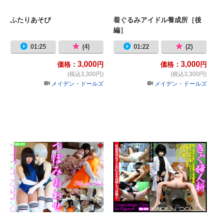
ふたりあそび
着ぐるみアイドル養成所［後
編］
01:25
(4)
01:22
(2)
3,000
3,000
価格：
円
価格：
円
(税込3,300円)
(税込3,300円)
メイデン・ドールズ
メイデン・ドールズ
つぼみあわせ
き