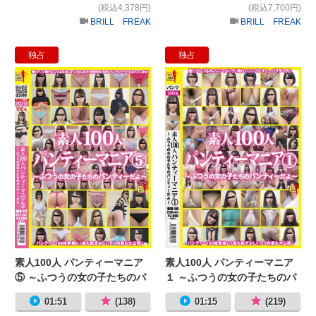
(税込4,378円)
(税込7,700円)
BRILL FREAK
BRILL FREAK
独占
独占
素人100人 パンティーマニア⑤ ～
素
素人100人 パンティーマニア
素人100人 パンティーマニア
⑤ ～ふつうの女の子たちのパ
１ ～ふつうの女の子たちのパ
ンティーだよ～
ンティーだよ～
01:51
(138)
01:15
(219)