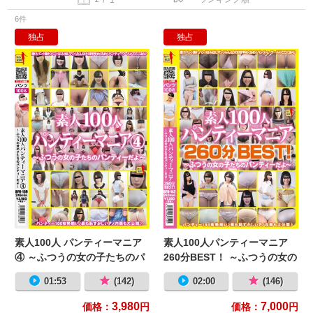
6件
独占
独占
素人100人 パンティーマニア④ ～
素
素人100人 パンティーマニア
素人100人パンティーマニア
④ ～ふつうの女の子たちのパ
260分BEST！ ～ふつうの女の
ンティーだよ～
子たちのパンティーだよ～
01:53
(142)
02:00
(146)
3,980
7,000
価格：
円
価格：
円