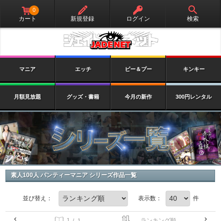
0
カート
新規登録
ログイン
検索
マニア
エッチ
ピー＆プー
キンキー
月額見放題
グッズ・書籍
今月の新作
300円レンタル
素人100人 パンティーマニア シリーズ作品一覧
件
並び替え：
表示数：
/ 1