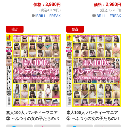
3,980
2,980
価格：
円
価格：
円
(税込4,378円)
(税込3,278円)
BRILL FREAK
BRILL FREAK
独占
独占
素人100人 パンティーマニア③ ～
素
素人100人 パンティーマニア
素人100人 パンティーマニア
③ ～ふつうの女の子たちのパ
② ～ふつうの女の子たちのパ
ンティーだよ～
ンティーだよ～