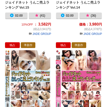
ジェイドネット うんこ売上ラ
ジェイドネット うんこ売上ラ
ンキング Vol.15
ンキング Vol.14
02:00
(41)
02:00
(36)
3,582
3,980
：
円
価格：
円
10%OFF
(税込3,941円)
(税込4,378円)
JADE GROUP
JADE GROUP
独占
準新作
独占
準新作
ジェイドネット おしっこ売上ランキング 
ジ