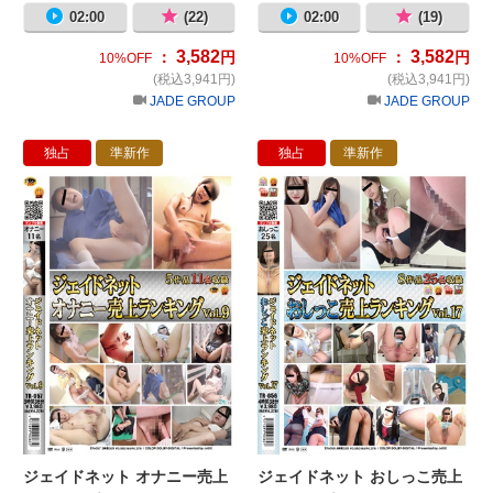
02:00
(22)
02:00
(19)
3,582
3,582
：
円
：
円
10%OFF
10%OFF
(税込3,941円)
(税込3,941円)
JADE GROUP
JADE GROUP
独占
準新作
独占
準新作
ジェイドネット オナニー売上ランキング 
ジ
ジェイドネット オナニー売上
ジェイドネット おしっこ売上