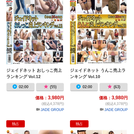
ジェイドネット おしっこ売上
ジェイドネット うんこ売上ラ
ランキング Vol.12
ンキング Vol.10
02:00
(55)
02:00
(63)
3,980
3,980
価格：
円
価格：
円
(税込4,378円)
(税込4,378円)
JADE GROUP
JADE GROUP
独占
独占
ジェイドネット おなら・アナル売上ラン
ジ