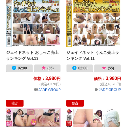
ジェイドネット おしっこ売上
ジェイドネット うんこ売上ラ
ランキング Vol.13
ンキング Vol.11
02:00
(35)
02:00
(55)
3,980
3,980
価格：
円
価格：
円
(税込4,378円)
(税込4,378円)
JADE GROUP
JADE GROUP
独占
独占
魅せつけ限界御開帳まんこ ～イキす
ジ