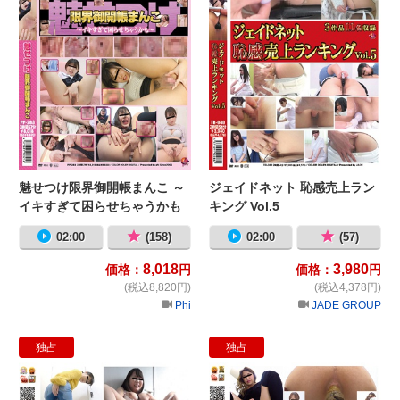
魅せつけ限界御開帳まんこ ～
ジェイドネット 恥感売上ラン
イキすぎて困らせちゃうかも
キング Vol.5
～
02:00
(158)
02:00
(57)
8,018
3,980
価格：
円
価格：
円
(税込8,820円)
(税込4,378円)
Phi
JADE GROUP
独占
独占
ジェイドネット おしっこ売上ランキング 
ジ