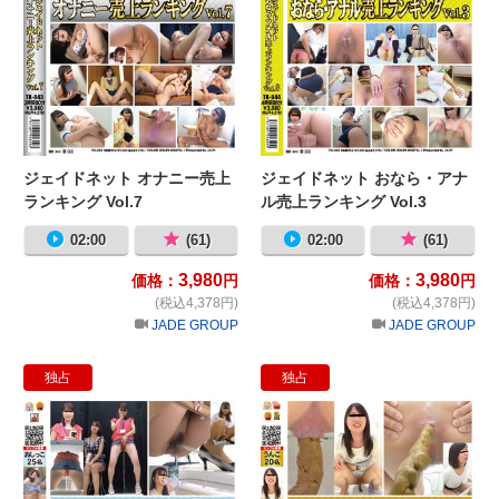
ジェイドネット オナニー売上
ジェイドネット おなら・アナ
ランキング Vol.7
ル売上ランキング Vol.3
02:00
(61)
02:00
(61)
3,980
3,980
価格：
円
価格：
円
(税込4,378円)
(税込4,378円)
JADE GROUP
JADE GROUP
独占
独占
ジェイドネット おしっこ売上ランキング 
ジ