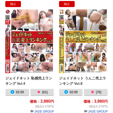
独占
独占
ジェイドネット 恥感売上ランキング Vo
ジ
ジェイドネット 恥感売上ラン
ジェイドネット うんこ売上ラ
キング Vol.4
ンキング Vol.8
02:00
(61)
02:00
(76)
3,980
3,980
価格：
円
価格：
円
(税込4,378円)
(税込4,378円)
JADE GROUP
JADE GROUP