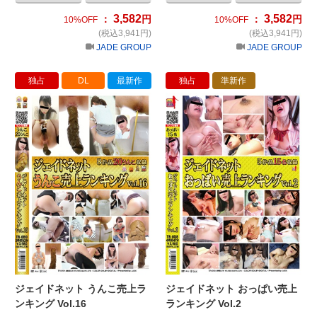
3,582
3,582
：
円
：
円
10%OFF
10%OFF
(税込3,941円)
(税込3,941円)
JADE GROUP
JADE GROUP
独占
DL
最新作
独占
準新作
ジェイドネット うんこ売上ランキング V
ジ
ジェイドネット うんこ売上ラ
ジェイドネット おっぱい売上
ンキング Vol.16
ランキング Vol.2