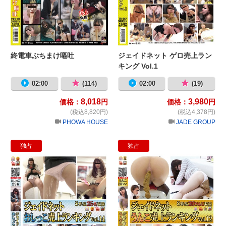
終電車ぶちまけ嘔吐
ジェイドネット ゲロ売上ラン
キング Vol.1
02:00
(114)
02:00
(19)
8,018
3,980
価格：
円
価格：
円
(税込8,820円)
(税込4,378円)
PHOWA HOUSE
JADE GROUP
独占
独占
ジェイドネット おしっこ売上ランキング 
ジ