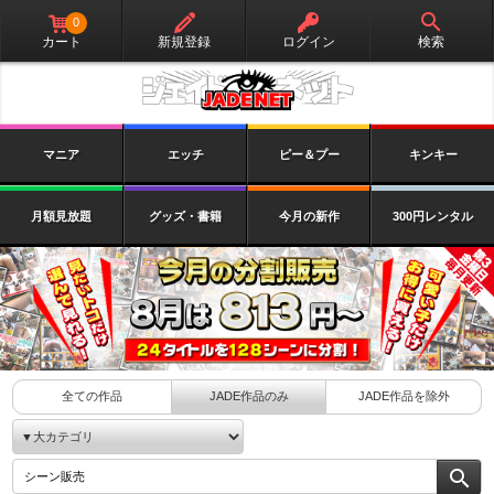
0
カート
新規登録
ログイン
検索
マニア
エッチ
ピー＆プー
キンキー
月額見放題
グッズ・書籍
今月の新作
300円レンタル
全ての作品
JADE作品のみ
JADE作品を除外