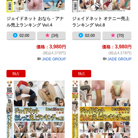
ジェイドネット おなら・アナ
ジェイドネット オナニー売上
ル売上ランキング Vol.4
ランキング Vol.8
02:00
(34)
02:00
(70)
3,980
3,980
価格：
円
価格：
円
(税込4,378円)
(税込4,378円)
JADE GROUP
JADE GROUP
独占
独占
ジェイドネット おしっこ売上ランキング 
ジ