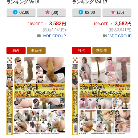
ランキング Vol.9
ランキング Vol.17
02:00
(30)
02:00
(35)
3,582
3,582
：
円
：
円
10%OFF
10%OFF
(税込3,941円)
(税込3,941円)
JADE GROUP
JADE GROUP
独占
準新作
独占
準新作
ジェイドネット うんこ売上ランキング V
ジ