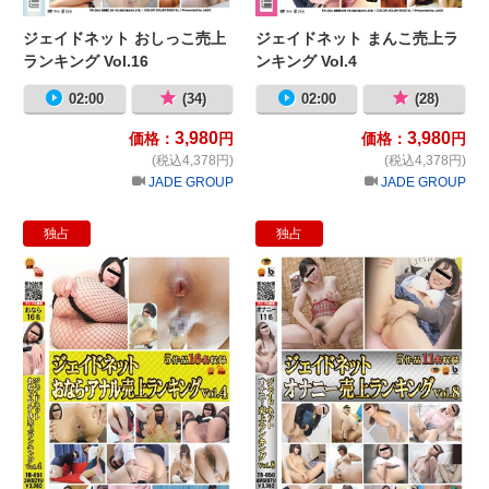
ジェイドネット おしっこ売上
ジェイドネット まんこ売上ラ
ランキング Vol.16
ンキング Vol.4
02:00
(34)
02:00
(28)
3,980
3,980
価格：
円
価格：
円
(税込4,378円)
(税込4,378円)
JADE GROUP
JADE GROUP
独占
独占
ジェイドネット おなら・アナル売上ラン
ジ