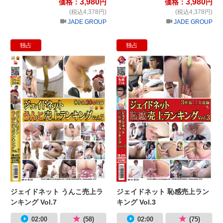
3,980
3,980
価格：
円
価格：
円
(税込4,378円)
(税込4,378円)
JADE GROUP
JADE GROUP
独占
独占
ジェイドネット うんこ売上ランキング V
ジ
ジェイドネット うんこ売上ラ
ジェイドネット 恥感売上ラン
ンキング Vol.7
キング Vol.3
02:00
(58)
02:00
(75)