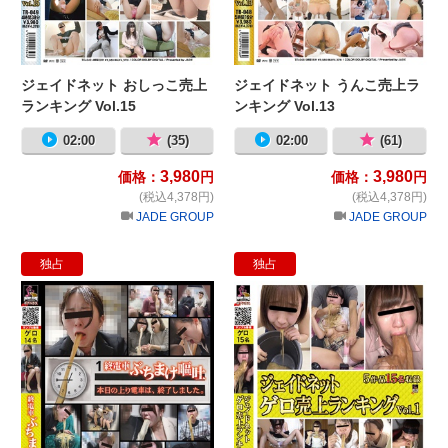
ジェイドネット おしっこ売上
ジェイドネット うんこ売上ラ
ランキング Vol.15
ンキング Vol.13
02:00
(35)
02:00
(61)
3,980
3,980
価格：
円
価格：
円
(税込4,378円)
(税込4,378円)
JADE GROUP
JADE GROUP
独占
独占
終電車ぶちまけ嘔吐
ジ