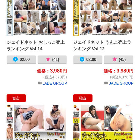
ジェイドネット おしっこ売上
ジェイドネット うんこ売上ラ
ランキング Vol.14
ンキング Vol.12
02:00
(41)
02:00
(45)
3,980
3,980
価格：
円
価格：
円
(税込4,378円)
(税込4,378円)
JADE GROUP
JADE GROUP
独占
独占
ジェイドネット オナニー売上ランキング 
ジ