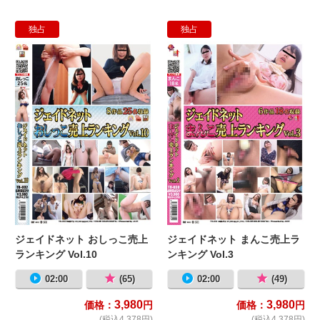
独占
独占
ジェイドネット おしっこ売上ランキング 
ジ
ジェイドネット おしっこ売上
ジェイドネット まんこ売上ラ
ランキング Vol.10
ンキング Vol.3
02:00
(65)
02:00
(49)
3,980
3,980
価格：
円
価格：
円
(税込4,378円)
(税込4,378円)